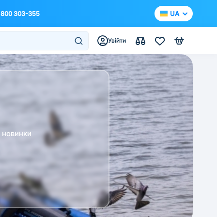
 800 303-355
UA
Увійти
а новинки