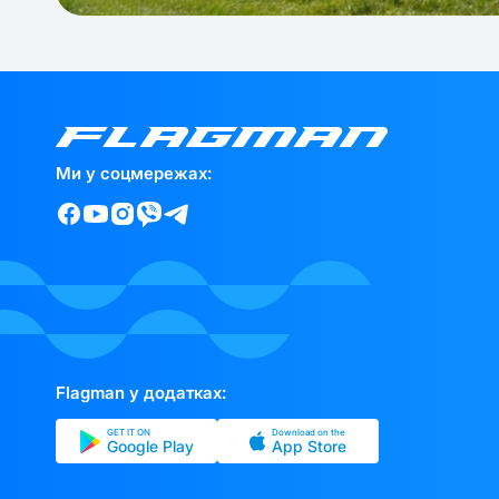
Ми у соцмережах:
Flagman у додатках:
GET IT ON
Download on the
Google Play
App Store