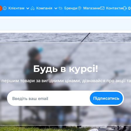
ж
Клієнтам
Компанія
Бренди
Магазини
Контакти
0
Будь в курсі!
першим товари за вигідними цінами, дізнавайся про акції т
Підписатись