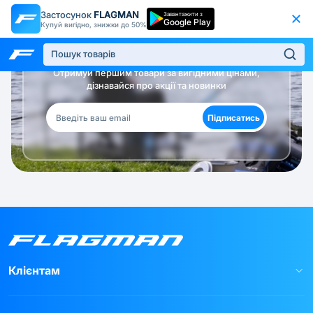
Застосунок
FLAGMAN
Завантажити з
Google Play
Купуй вигідно, знижки до 50%
Будь в курсі!
Отримуй першим товари за вигідними цінами,
дізнавайся про акції та новинки
Підписатись
Клієнтам