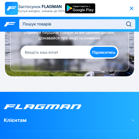
Застосунок
FLAGMAN
Завантажити з
Google Play
Купуй вигідно, знижки до 50%
Будь в курсі!
Отримуй першим товари за вигідними цінами,
дізнавайся про акції та новинки
Підписатись
Клієнтам