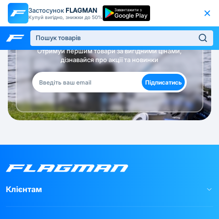
Застосунок
FLAGMAN
Завантажити з
Google Play
Купуй вигідно, знижки до 50%
Будь в курсі!
Отримуй першим товари за вигідними цінами,
дізнавайся про акції та новинки
Підписатись
Клієнтам