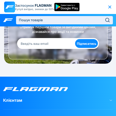
Застосунок
FLAGMAN
Завантажити з
Google Play
Купуй вигідно, знижки до 50%
Будь в курсі!
Отримуй першим товари за вигідними цінами,
дізнавайся про акції та новинки
Підписатись
Клієнтам