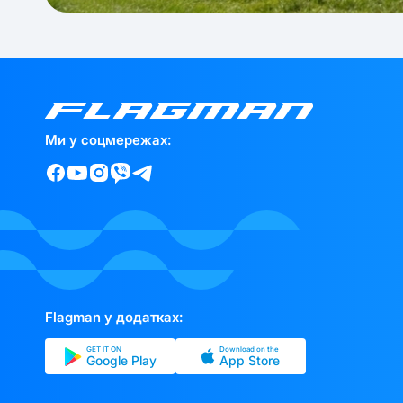
Ми у соцмережах:
Flagman у додатках:
GET IT ON
Download on the
Google Play
App Store