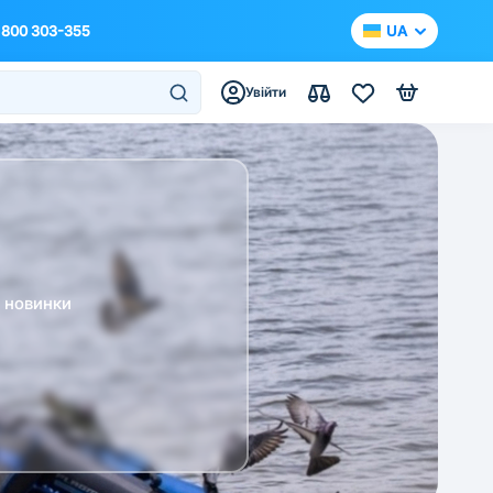
 800 303-355
UA
Увійти
а новинки