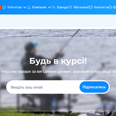
ж
Клієнтам
Компанія
Бренди
Магазини
Контакти
0
Будь в курсі!
першим товари за вигідними цінами, дізнавайся про акції т
Підписатись